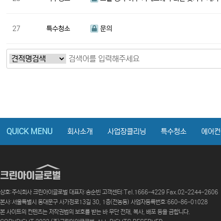
27
특수청소
문의
맨끝
QUICK MENU
회사소개
사업장클리닝
특수청소
에어컨
상호:주식회사 크린아이글로벌 대표자:송순빈 고객센터:Tel.1666-4229 Fax.02-2244-2606
본사:서울특별시 동대문구 사가정로13길 30, 1층(전농동) 사업자등록번호:660-86-01028
본 사이트의 컨텐츠는 저작권법의 보호를 받는 바 무단 전재, 복사, 배포 등을 금합니다.