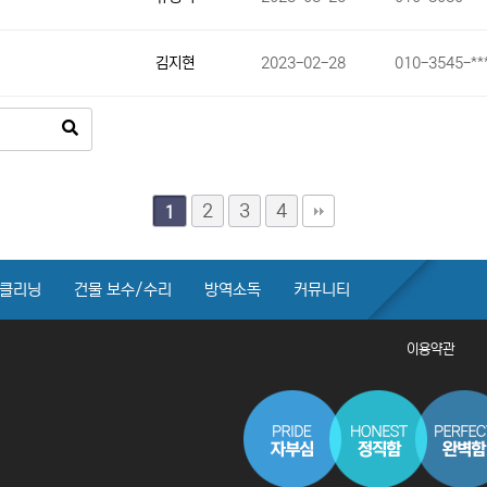
김지현
2023-02-28
010-3545-**
2
3
4
1
클리닝
건물 보수/수리
방역소독
커뮤니티
이용약관