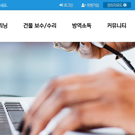
주세요.
로그인
회원가입
관리자모드
리닝
건물 보수/수리
방역소독
커뮤니티