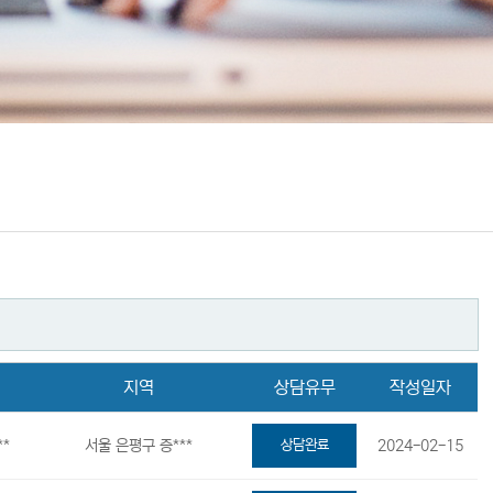
지역
상담유무
작성일자
**
서울 은평구 증***
상담완료
2024-02-15