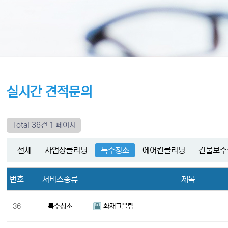
실시간 견적문의
Total 36건
1 페이지
전체
사업장클리닝
특수청소
에어컨클리닝
건물보수
번호
서비스종류
제목
36
특수청소
화재그을림