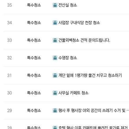
35
특수청소
전산실 청소
34
특수청소
사업장 구내식당 천장 청소
33
특수청소
건물외벽청소 견적 문의드립니다.
32
특수청소
수영장 청소
31
특수청소
계단 밑에 1평가량 물건 치우고 청소하기
30
특수청소
사무실 카페트 청소
29
특수청소
행사 후 행사장 야외 공간의 쓰레기 수거 및 
28
특수청소
호텔 행사 이후 카페트에 뿌려진 꽃가루 제거