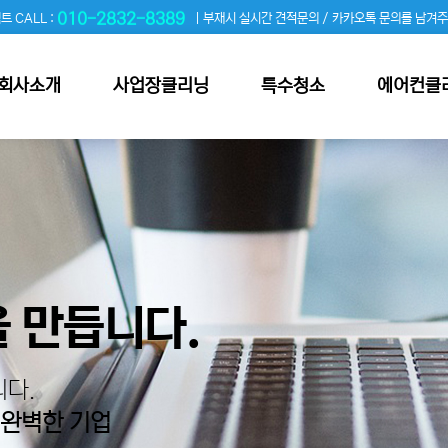
010-2832-8389
트 CALL :
| 부재시 실시간 견적문의 / 카카오톡 문의를 남겨
회사소개
사업장클리닝
특수청소
에어컨클
 만듭니다.
다.
 완벽한 기업