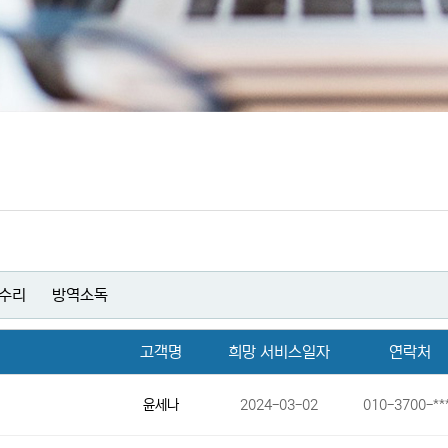
수리
방역소독
고객명
희망 서비스일자
연락처
윤세나
2024-03-02
010-3700-**