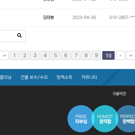
임태봉
2023-04-30
010-2807-**
1
2
3
4
5
6
7
8
9
10
클리닝
건물 보수/수리
방역소독
커뮤니티
이용약관