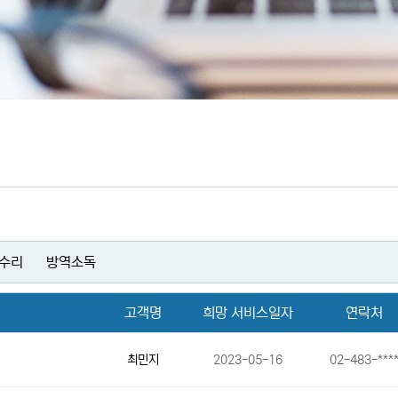
수리
방역소독
고객명
희망 서비스일자
연락처
최민지
2023-05-16
02-483-***