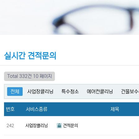
실시간 견적문의
Total 332건
10 페이지
전체
사업장클리닝
특수청소
에어컨클리닝
건물보수
번호
서비스종류
제목
242
사업장클리닝
견적문의