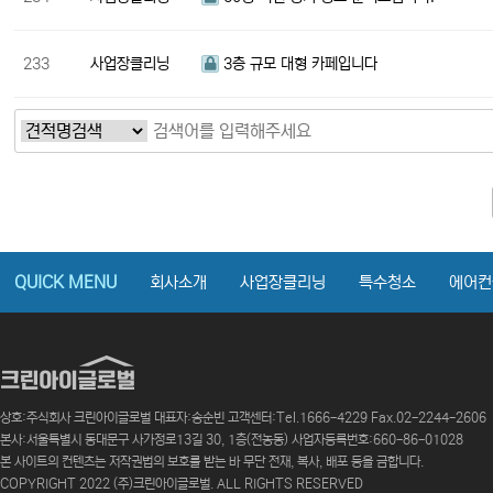
233
사업장클리닝
3층 규모 대형 카페입니다
다음
맨끝
QUICK MENU
회사소개
사업장클리닝
특수청소
에어컨
상호:주식회사 크린아이글로벌 대표자:송순빈 고객센터:Tel.1666-4229 Fax.02-2244-2606
본사:서울특별시 동대문구 사가정로13길 30, 1층(전농동) 사업자등록번호:660-86-01028
본 사이트의 컨텐츠는 저작권법의 보호를 받는 바 무단 전재, 복사, 배포 등을 금합니다.
COPYRIGHT 2022 (주)크린아이글로벌. ALL RIGHTS RESERVED