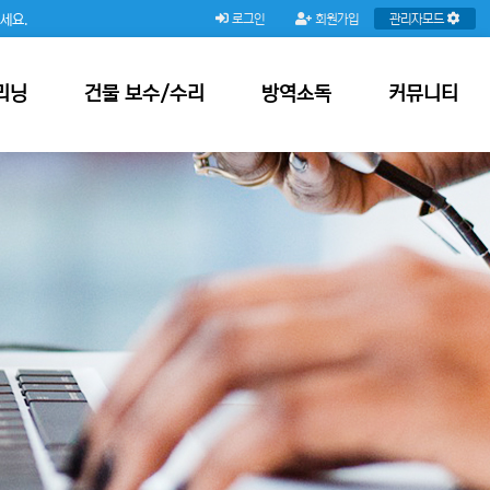
주세요.
로그인
회원가입
관리자모드
리닝
건물 보수/수리
방역소독
커뮤니티