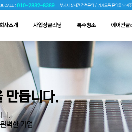
010-2832-8389
트 CALL :
| 부재시 실시간 견적문의 / 카카오톡 문의를 남겨
회사소개
사업장클리닝
특수청소
에어컨클
 만듭니다.
다.
 완벽한 기업